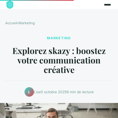
Accueil
›
Marketing
MARKETING
Explorez skazy : boostez
votre communication
créative
Lise
5 octobre 2025
6 min de lecture
L