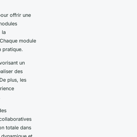
our offrir une
 modules
 la
e. Chaque module
n pratique.
vorisant un
aliser des
De plus, les
érience
.
des
 collaboratives
on totale dans
e dynamique et