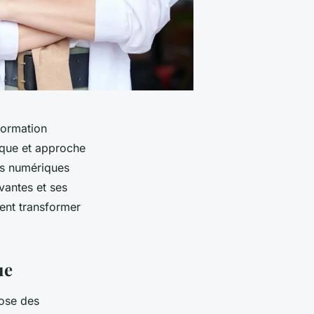
formation
ique et approche
is numériques
vantes et ses
ent transformer
ue
pose des