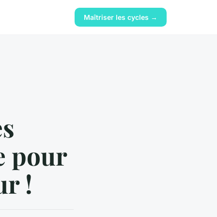
Maîtriser les cycles →
es
e pour
r !