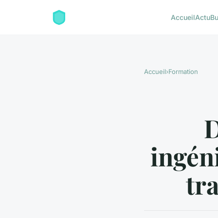
Accueil
Actu
Bu
Accueil
›
Formation
D
ingén
tr