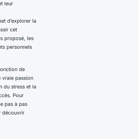
t leur
met d’explorer la
ssir cet
us proposé, les
ets personnels
fonction de
e vraie passion
n du stress et la
ccès. Pour
de pas à pas
r découvrir