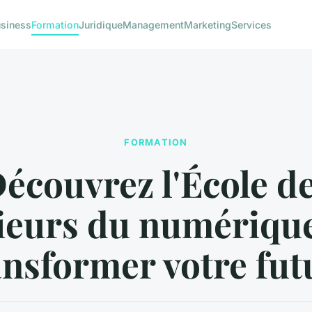
siness
Formation
Juridique
Management
Marketing
Services
FORMATION
écouvrez l'École d
ieurs du numériqu
ansformer votre futu