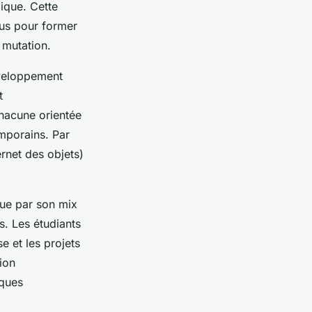
ique. Cette
çus pour former
 mutation.
éveloppement
t
chacune orientée
mporains. Par
ernet des objets)
gue par son mix
s. Les étudiants
e et les projets
ion
iques