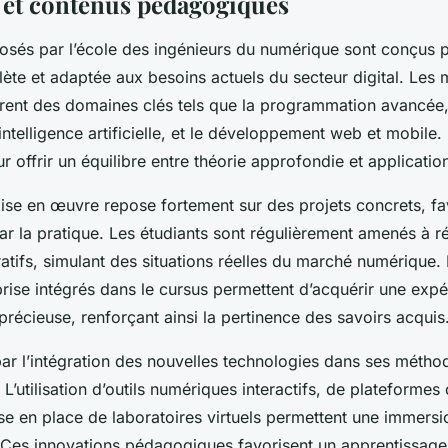
 et contenus pédagogiques
osés par l’école des ingénieurs du numérique sont conçus p
ète et adaptée aux besoins actuels du secteur digital. Les
rent des domaines clés tels que la programmation avancée,
’intelligence artificielle, et le développement web et mobil
ur offrir un équilibre entre théorie approfondie et applicatio
se en œuvre repose fortement sur des projets concrets, fa
r la pratique. Les étudiants sont régulièrement amenés à ré
atifs, simulant des situations réelles du marché numérique. 
rise intégrés dans le cursus permettent d’acquérir une exp
précieuse, renforçant ainsi la pertinence des savoirs acquis
par l’intégration des nouvelles technologies dans ses métho
L’utilisation d’outils numériques interactifs, de plateformes
ise en place de laboratoires virtuels permettent une immersi
al. Ces innovations pédagogiques favorisent un apprentissag