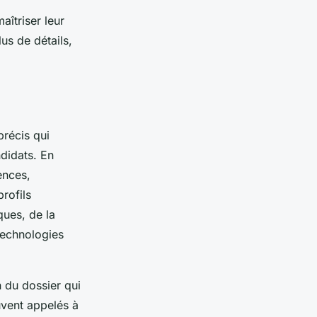
aîtriser leur
us de détails,
précis qui
ndidats. En
ences,
rofils
ues, de la
technologies
 du dossier qui
uvent appelés à